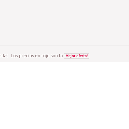
tadas. Los precios en rojo son la
Mejor oferta!
VUELOS
TU RESERVA
D