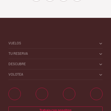
VUELOS
TU RESERVA
DESCUBRE
VOLOTEA
Trabaja con nosotros