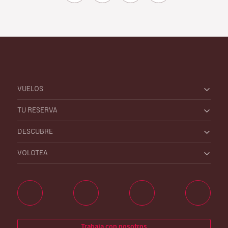
VUELOS
TU RESERVA
DESCUBRE
VOLOTEA
Trabaja con nosotros