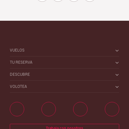
VUELOS
TU RESERVA
DESCUBRE
VOLOTEA
Trabaja con nosotros