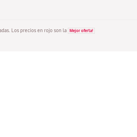
tadas. Los precios en rojo son la
Mejor oferta!
VUELOS
TU RESERVA
D
Ofertas vuelos
Check-in online
Dó
Estado de tu vuelo
Gestionar tu reserva
Vo
Información antes de volar
Reenviar email de
Me
confirmación