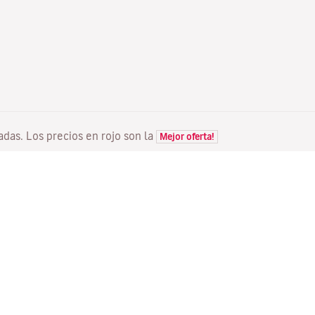
tadas. Los precios en rojo son la
Mejor oferta!
VUELOS
TU RESERVA
D