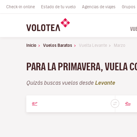
Check-in online
Estado de tu vuelo
Agencias de viajes
Grupos
VU
Inicio
Vuelos Baratos
Vuelta Levante
Marzo
PARA LA PRIMAVERA, VUELA 
Quizás buscas vuelos desde
Levante