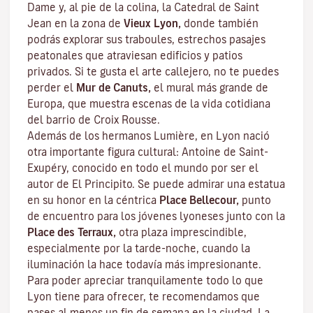
Dame y, al pie de la colina, la Catedral de Saint
Jean en la zona de
Vieux Lyon,
donde también
podrás explorar sus
traboules
, estrechos pasajes
peatonales que atraviesan edificios y patios
privados. Si te gusta el arte callejero, no te puedes
perder el
Mur de Canuts,
el mural más grande de
Europa, que muestra escenas de la vida cotidiana
del barrio de Croix Rousse.
Además de los hermanos Lumière, en Lyon nació
otra importante figura cultural: Antoine de Saint-
Exupéry, conocido en todo el mundo por ser el
autor de
El Principito
. Se puede admirar una estatua
en su honor en la céntrica
Place Bellecour,
punto
de encuentro para los jóvenes lyoneses junto con la
Place des Terraux,
otra plaza imprescindible,
especialmente por la tarde-noche, cuando la
iluminación la hace todavía más impresionante.
Para poder apreciar tranquilamente todo lo que
Lyon tiene para ofrecer, te recomendamos que
pases al menos un fin de semana en la ciudad. La