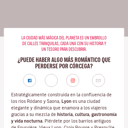
LA CIUDAD MÁS MÁGICA DEL PLANETA ES UN EMBROLLO
DE CALLES TRANQUILAS, CADA UNA CON SU HISTORIA Y
UN TESORO PARA DESCUBRIR.
¿PUEDE HABER ALGO MÁS ROMÁNTICO QUE
PERDERSE POR CÓRCEGA?
Estratégicamente construida en la confluencia de
los ríos Ródano y Saona,
Lyon
es una ciudad
elegante y dinámica que enamora a los viajeros
gracias a su mezcla de
historia, cultura, gastronomía
y vida nocturna.
Piérdete por los barrios antiguos
de Fourvière, Vieux Lyon, Croix Rousse y Presqu'ile,