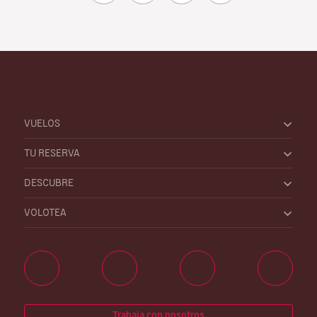
VUELOS
TU RESERVA
DESCUBRE
VOLOTEA
Trabaja con nosotros