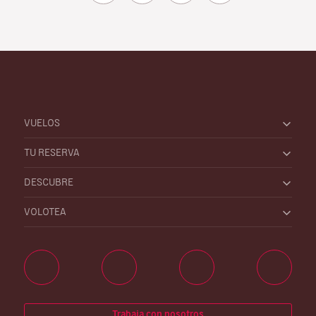
VUELOS
TU RESERVA
DESCUBRE
VOLOTEA
Trabaja con nosotros