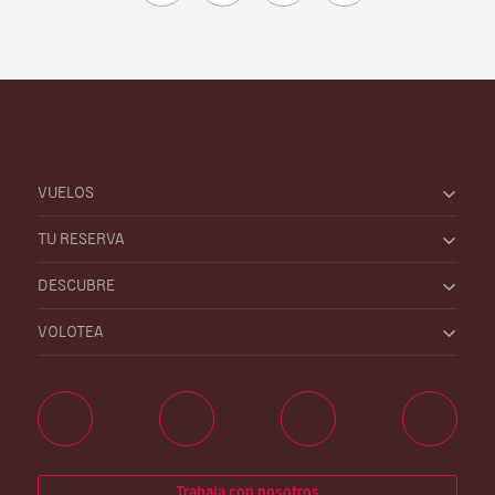
VUELOS
TU RESERVA
DESCUBRE
VOLOTEA
Trabaja con nosotros