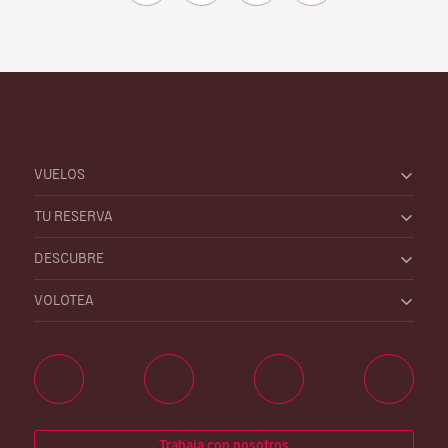
VUELOS
TU RESERVA
DESCUBRE
VOLOTEA
Trabaja con nosotros