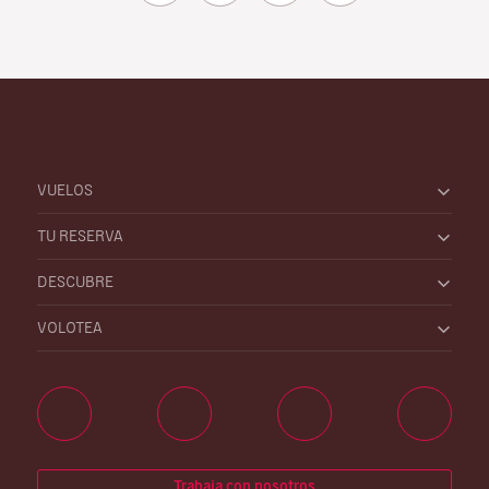
VUELOS
TU RESERVA
DESCUBRE
VOLOTEA
Trabaja con nosotros