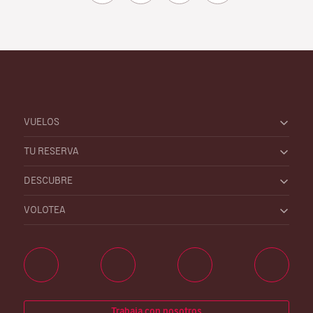
VUELOS
TU RESERVA
DESCUBRE
VOLOTEA
Trabaja con nosotros