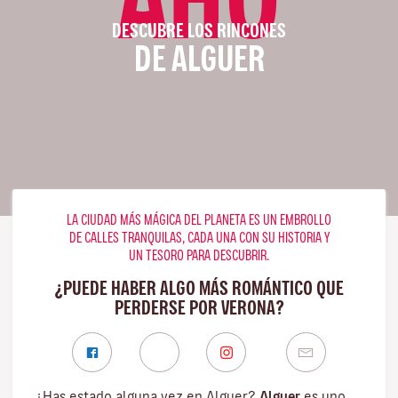
DESCUBRE LOS RINCONES
DE ALGUER
LA CIUDAD MÁS MÁGICA DEL PLANETA ES UN EMBROLLO
DE CALLES TRANQUILAS, CADA UNA CON SU HISTORIA Y
UN TESORO PARA DESCUBRIR.
¿PUEDE HABER ALGO MÁS ROMÁNTICO QUE
PERDERSE POR VERONA?
¿Has estado alguna vez en Alguer?
Alguer
es uno