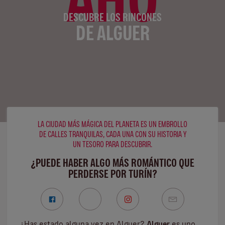
DESCUBRE LOS RINCONES
DE ALGUER
LA CIUDAD MÁS MÁGICA DEL PLANETA ES UN EMBROLLO
DE CALLES TRANQUILAS, CADA UNA CON SU HISTORIA Y
UN TESORO PARA DESCUBRIR.
¿PUEDE HABER ALGO MÁS ROMÁNTICO QUE
PERDERSE POR TURÍN?
¿Has estado alguna vez en Alguer?
Alguer
es uno