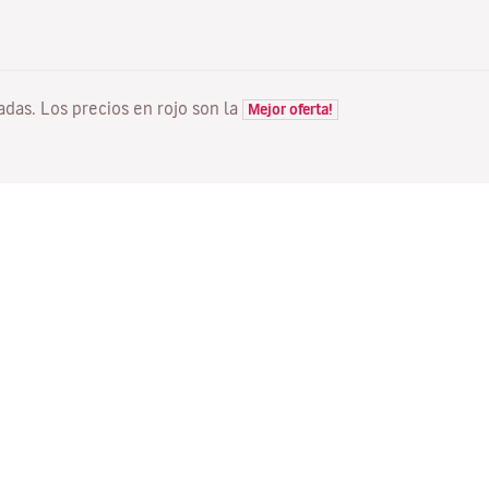
tadas. Los precios en rojo son la
Mejor oferta!
VUELOS
TU RESERVA
D
Ofertas vuelos
Check-in online
Dó
Estado de tu vuelo
Gestionar tu reserva
Vo
Información antes de volar
Reenviar email de
Me
confirmación