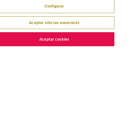
Configurar
Aceptar sólo las esenciales
Aceptar cookies
ESCUBRE
VOLOTEA
nde volamos
Sobre Volotea
lar con Volotea
Vuestra opinión
gavolotea
Premios y Reconocimientos