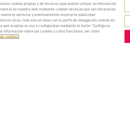
zamos cookies propias y de terceros (que podrán utilizar la información
xperiencia en nuestra web mediante cookies técnicas que son necesarias
 nuestros servicios y eventualmente mostrarte publicidad
mo en otras, todo ello en base con tu perfil de navegación, interés en
ma que aceptas su uso o configúralas mediante el botón “Configurar
tadas. Los precios en rojo son la
Mejor oferta!
s información sobre las cookies y cómo funcionan, ver cómo
 de cookies.
VUELOS
TU RESERVA
D
Ofertas vuelos
Check-in online
Dó
Estado de tu vuelo
Gestionar tu reserva
Vo
Información antes de volar
Reenviar email de
Me
confirmación