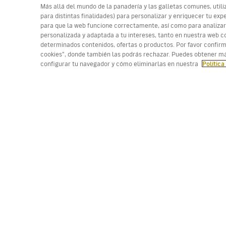
Más allá del mundo de la panadería y las galletas comunes, utili
para distintas finalidades) para personalizar y enriquecer tu e
para que la web funcione correctamente, así como para analizar
personalizada y adaptada a tu intereses, tanto en nuestra web co
determinados contenidos, ofertas o productos. Por favor confir
(*) Precio por trayecto, tasas incluidas. Plazas limi
cookies”, donde también las podrás rechazar. Puedes obtener má
configurar tu navegador y cómo eliminarlas en nuestra
Política
Trabaja con nosotros