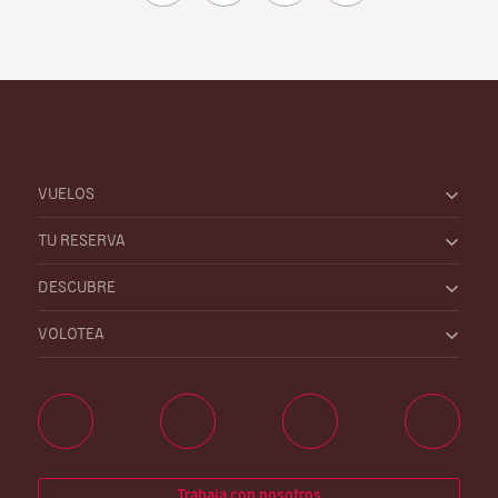
VUELOS
TU RESERVA
DESCUBRE
VOLOTEA
Trabaja con nosotros