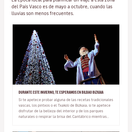
del País Vasco es de mayo a octubre, cuando las
lluvias son menos frecuentes.
DURANTE ESTE INVIERNO, TE ESPERAMOS EN BILBAO BIZKAIA
Si te apetece probar alguna de las recetas tradicionales
vascas, los pintxos o el Txakoli de Bizkaia; si te apetece
disfrutar de la belleza del interior y de los parques
naturales o respirar la brisa del Cantábrico mientras
descu…