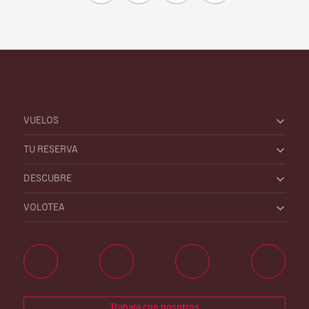
VUELOS
TU RESERVA
DESCUBRE
VOLOTEA
Trabaja con nosotros