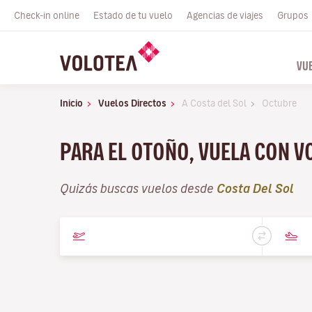
Check-in online
Estado de tu vuelo
Agencias de viajes
Grupos
VU
Inicio
Vuelos Directos
A Costa del Sol
Octubre
PARA EL OTOÑO, VUELA CON 
Quizás buscas vuelos desde
Costa Del Sol