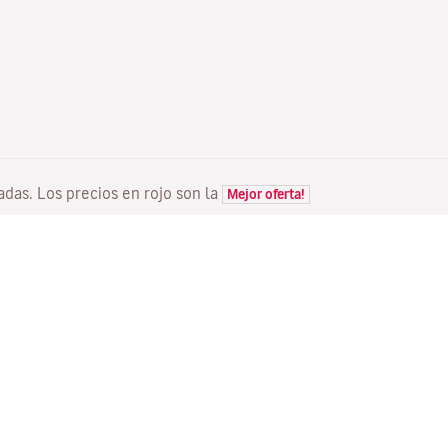
tadas. Los precios en rojo son la
Mejor oferta!
VUELOS
TU RESERVA
D