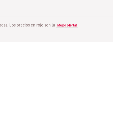
tadas. Los precios en rojo son la
Mejor oferta!
VUELOS
TU RESERVA
D
Ofertas vuelos
Check-in online
Dó
Estado de tu vuelo
Gestionar tu reserva
Vo
Información antes de volar
Reenviar email de
Me
confirmación