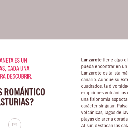
ANETA ES UN
Lanzarote
tiene algo di
pueda encontrar en un 
AS, CADA UNA
Lanzarote es la isla má
ARA DESCUBRIR.
canario. Aunque su ext
cuadrados, la diversida
S ROMÁNTICO
erupciones volcánicas d
ASTURIAS?
una fisionomía especta
carácter singular. Pais
volcánicas, lagos de la
playas
de arena dorada 
Al sur, destacan las ca