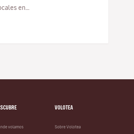
ocales en…
ESCUBRE
VOLOTEA
nde volamos
Sobre Volotea