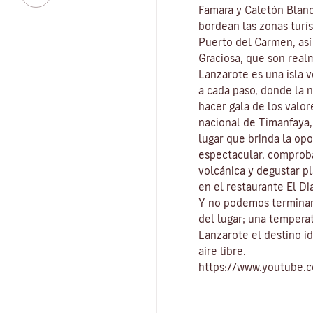
Famara
y
Caletón Blan
bordean las zonas turís
Puerto del Carmen
, as
Graciosa
, que son real
Lanzarote es una isla 
a cada paso, donde la 
hacer gala de los valo
nacional de Timanfaya
lugar que brinda la op
espectacular, comproba
volcánica y degustar pl
en el restaurante El Di
Y no podemos terminar
del lugar
; una tempera
Lanzarote el destino id
aire libre
.
https://www.youtube.