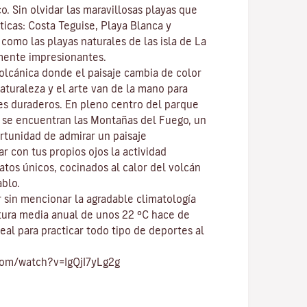
co
. Sin olvidar las maravillosas playas que
ticas:
Costa Teguise
,
Playa Blanca
y
í como las playas naturales de las isla de
La
mente impresionantes.
volcánica donde el paisaje cambia de color
naturaleza y el
arte
van de la mano para
res duraderos. En pleno centro del
parque
, se encuentran las
Montañas del Fuego
, un
ortunidad de admirar un paisaje
r con tus propios ojos la actividad
atos únicos, cocinados al calor del volcán
ablo.
 sin mencionar
la agradable climatología
tura media anual de unos 22 ºC hace de
eal para practicar todo tipo de
deportes al
com/watch?v=IgQjI7yLg2g