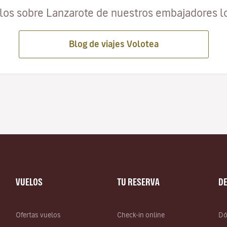
ulos sobre Lanzarote de nuestros embajadores l
Blog de viajes Volotea
VUELOS
TU RESERVA
D
Ofertas vuelos
Check-in online
Dó