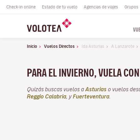
Check-in online
Estado de tu vuelo
Agencias de viajes
Grupos
VU
Inicio
Vuelos Directos
Ida Asturias
A Lanzarote
PARA EL INVIERNO, VUELA CO
Quizás buscas vuelos a
Asturias
o vuelos de
Reggio Calabria
, y
Fuerteventura
.