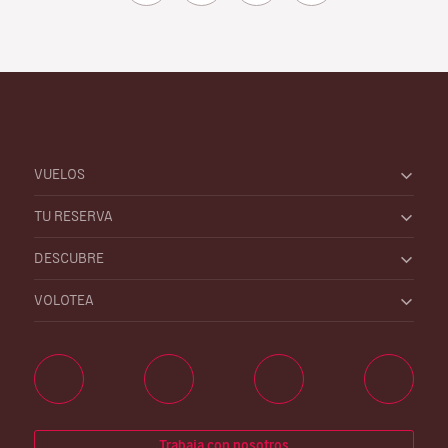
VUELOS
TU RESERVA
DESCUBRE
VOLOTEA
Trabaja con nosotros