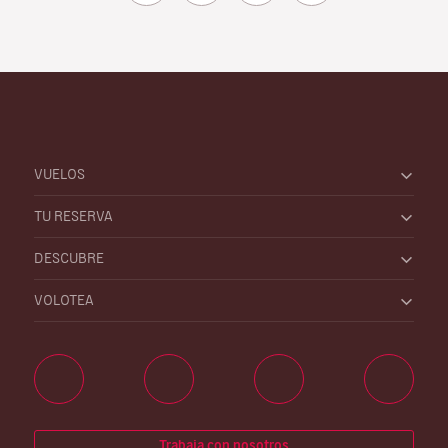
VUELOS
TU RESERVA
DESCUBRE
VOLOTEA
Trabaja con nosotros