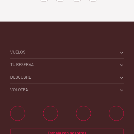
VUELOS
TU RESERVA
DESCUBRE
VOLOTEA
Trabaja con nosotros