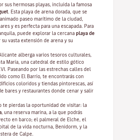
or sus hermosas playas, incluida la famosa
guet
. Esta playa de arena dorada, que se
l animado paseo marítimo de la ciudad,
bares y es perfecta para una escapada. Para
anquila, puede explorar la cercana
playa de
r su vasta extensión de arena y su
licante alberga varios tesoros culturales,
ta María, una catedral de estilo gótico
XVI. Paseando por las estrechas calles del
ido como El Barrio, te encontrarás con
ificios coloridos y tiendas pintorescas, así
e bares y restaurantes donde cenar y salir
o te pierdas la oportunidad de visitar: la
a
, una reserva marina, a la que podrás
yecto en barco; el palmeral de Elche, el
ital de la vida nocturna, Benidorm, y la
ostera de Calpe.