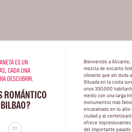
ANETA ES UN
Bienvenido a Alicante,
mezcla de encanto hist
AS, CADA UNA
vibrante que sin duda a
ARA DESCUBRIR.
Situada en la costa su
unos 330.000 habitante
S ROMÁNTICO
medio con una larga hi
 BILBAO?
monumentos más famos
encaramado en lo alto 
ciudad y al centellean
ofrece impresionantes 
del importante pasado 