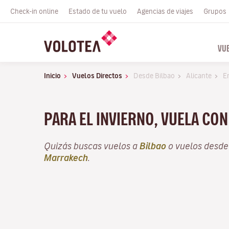
Check-in online
Estado de tu vuelo
Agencias de viajes
Grupos
VU
Inicio
Vuelos Directos
Desde Bilbao
Alicante
E
PARA EL INVIERNO, VUELA CO
Quizás buscas vuelos a
Bilbao
o vuelos desd
Marrakech
.