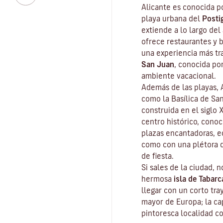
Alicante es conocida p
playa urbana del
Posti
extiende a lo largo de
ofrece restaurantes y 
una experiencia más tr
San
Juan
, conocida po
ambiente vacacional.
Además de las playas, A
como la Basílica de San
construida en el siglo 
centro histórico, conoc
plazas encantadoras, ed
como con una plétora d
de fiesta.
Si sales de la ciudad, n
hermosa
isla de Tabarc
llegar con un corto tra
mayor de Europa; la cap
pintoresca localidad c