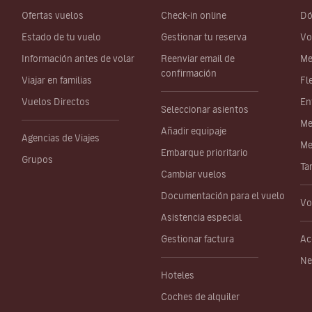
Ofertas vuelos
Check-in online
Dó
Estado de tu vuelo
Gestionar tu reserva
Vo
Información antes de volar
Reenviar email de
Me
confirmación
Viajar en familias
Fl
Vuelos Directos
En
Seleccionar asientos
Me
Añadir equipaje
Agencias de Viajes
Me
Embarque prioritario
Grupos
Ta
Cambiar vuelos
Documentación para el vuelo
Vo
Asistencia especial
Gestionar factura
Ac
Ne
Hoteles
Coches de alquiler