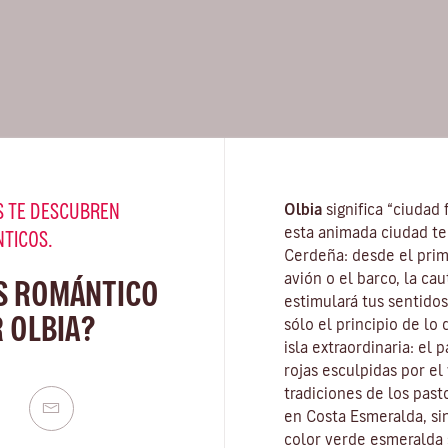
 TE DESCUBREN
Olbia
significa “ciudad 
esta animada ciudad te
NTICOS.
Cerdeña
: desde el pri
avión o el barco, la ca
S ROMÁNTICO
estimulará tus sentidos
 OLBIA?
sólo el principio de lo
isla extraordinaria: el
rojas esculpidas por el
tradiciones de los pasto
en
Costa Esmeralda
, s
color verde esmeralda 