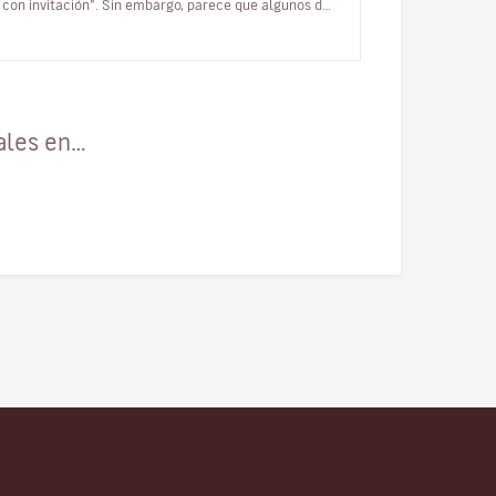
con invitación”. Sin embargo, parece que algunos de
sus locales de lujo…
ales en…