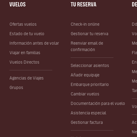
VUELOS
TU RESERVA
D
Ofertas vuelos
Check-in online
Dó
Estado de tu vuelo
Gestionar tu reserva
Vo
Información antes de volar
Reenviar email de
Me
confirmación
Viajar en familias
Fl
Vuelos Directos
En
Seleccionar asientos
Me
Añadir equipaje
Agencias de Viajes
Me
Embarque prioritario
Grupos
Ta
Cambiar vuelos
Documentación para el vuelo
Vo
Asistencia especial
Gestionar factura
Ac
Ne