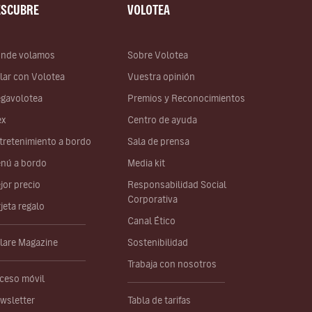
ESCUBRE
VOLOTEA
nde volamos
Sobre Volotea
lar con Volotea
Vuestra opinión
gavolotea
Premios y Reconocimientos
ex
Centro de ayuda
tretenimiento a bordo
Sala de prensa
nú a bordo
Media kit
jor precio
Responsabilidad Social
Corporativa
rjeta regalo
Canal Ético
lare Magazine
Sostenibilidad
Trabaja con nosotros
ceso móvil
wsletter
Tabla de tarifas