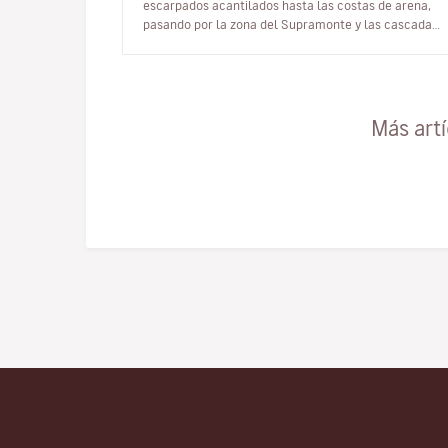
escarpados acantilados hasta las costas de arena,
pasando por la zona del Supramonte y las cascadas,
los bosquecillos y los bosques vírgenes…
Más art