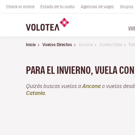
Check-in online
Estado de tu vuelo
Agencias de viajes
Grupos
VU
Inicio
Vuelos Directos
Ancona
Vuelta Olbia
Feb
PARA EL INVIERNO, VUELA CO
Quizás buscas vuelos a
Ancona
o vuelos des
Catania
.