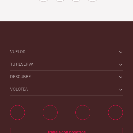
VUELOS
TU RESERVA
DESCUBRE
VOLOTEA
Trabaja con nosotros