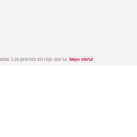
tadas. Los precios en rojo son la
Mejor oferta!
VUELOS
TU RESERVA
D