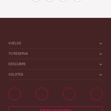
VUELOS
TU RESERVA
DESCUBRE
VOLOTEA
Trabaja con nosotros