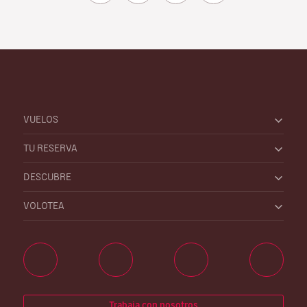
VUELOS
TU RESERVA
DESCUBRE
VOLOTEA
Trabaja con nosotros