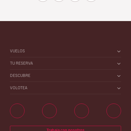
VUELOS
TU RESERVA
DESCUBRE
VOLOTEA
Trabaja con nosotros