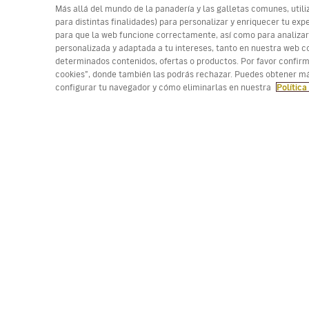
Más allá del mundo de la panadería y las galletas comunes, utili
para distintas finalidades) para personalizar y enriquecer tu e
para que la web funcione correctamente, así como para analizar
personalizada y adaptada a tu intereses, tanto en nuestra web co
determinados contenidos, ofertas o productos. Por favor confir
(*) Precio por trayecto, tasas incluidas. Plazas limi
cookies”, donde también las podrás rechazar. Puedes obtener má
configurar tu navegador y cómo eliminarlas en nuestra
Política
Trabaja con nosotros