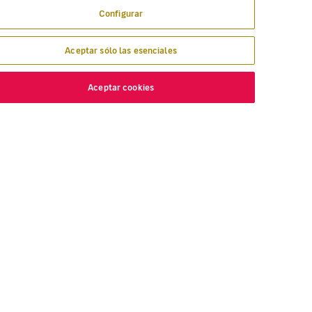
Configurar
Aceptar sólo las esenciales
Aceptar cookies
ESCUBRE
VOLOTEA
nde volamos
Sobre Volotea
lar con Volotea
Vuestra opinión
gavolotea
Premios y Reconocimientos