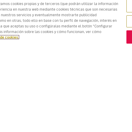
zamos cookies propias y de terceros (que podrán utilizar la información
xperiencia en nuestra web mediante cookies técnicas que son necesarias
 nuestros servicios y eventualmente mostrarte publicidad
mo en otras, todo ello en base con tu perfil de navegación, interés en
ma que aceptas su uso o configúralas mediante el botón “Configurar
tadas. Los precios en rojo son la
Mejor oferta!
s información sobre las cookies y cómo funcionan, ver cómo
 de cookies.
VUELOS
TU RESERVA
D
Ofertas vuelos
Check-in online
Dó
Estado de tu vuelo
Gestionar tu reserva
Vo
Información antes de volar
Reenviar email de
Me
confirmación