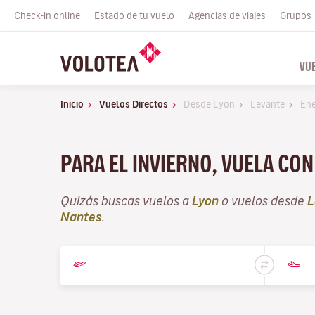
Check-in online
Estado de tu vuelo
Agencias de viajes
Grupos
VU
Inicio
Vuelos Directos
Desde Lyon
Levante
En
PARA EL INVIERNO, VUELA CO
Quizás buscas vuelos a
Lyon
o vuelos desde
L
Nantes
.