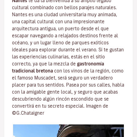
Nantes
te da la bienvenida a su amplio legado
cultural combinado con bellos parajes naturales.
Nantes es una
ciudad universitaria
muy animada,
una capital cultural con una impresionante
arquitectura antigua, un puerto desde el que
escapar navegando a relajados destinos frente al
océano, y un lugar lleno de parques exóticos
ideales para explorar durante el verano. Si te gustan
las experiencias culinarias, estás en el sitio
correcto, ya que la mezcla de
gastronomía
tradicional bretona
con los vinos de la región, como
el famoso
Muscadet
, será seguro un verdadero
placer para tus sentidos. Pasea por sus calles, habla
con la amigable gente local, y seguro que acabas
descubriendo algún rincón escondido que se
convertirá en tu secreto especial. Imagen de
©G.Chataigner