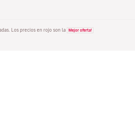
tadas. Los precios en rojo son la
Mejor oferta!
VUELOS
TU RESERVA
D
Ofertas vuelos
Check-in online
Dó
Estado de tu vuelo
Gestionar tu reserva
Vo
Información antes de volar
Reenviar email de
Me
confirmación