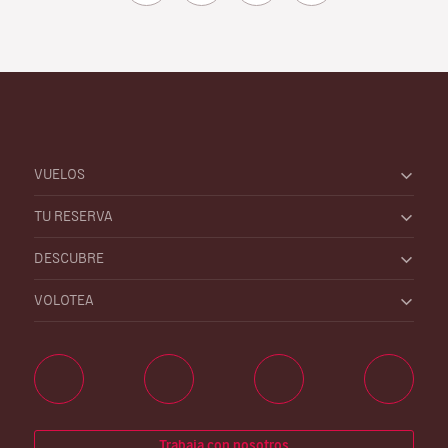
VUELOS
TU RESERVA
DESCUBRE
VOLOTEA
Trabaja con nosotros