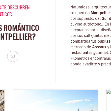
 TE DESCUBREN
Naturaleza, arquitectu
se unen en
Montpellier
NTICOS.
por supuesto, del
Sur d
el vino autóctono… En 
S ROMÁNTICO
decorados por el dise
NTPELLIER?
por sus callejuelas med
bombardea tus pupilas 
mercado de
Arceaux
y 
restaurantes gourmet
.
kilómetros encontrará
donde evadirte y practi