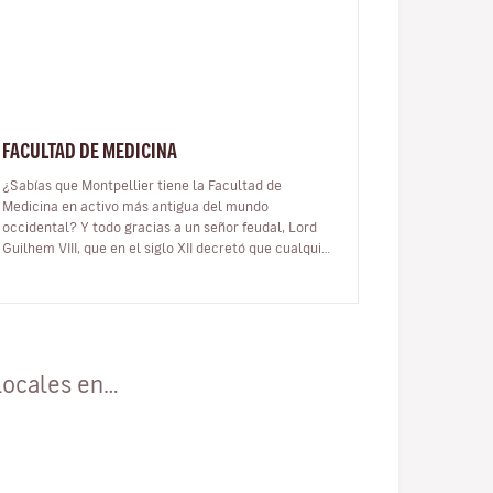
FACULTAD DE MEDICINA
¿Sabías que Montpellier tiene la Facultad de
Medicina en activo más antigua del mundo
occidental? Y todo gracias a un señor feudal, Lord
Guilhem VIII, que en el siglo XII decretó que cualquier
persona era libre de estudiar medicin…
locales en…