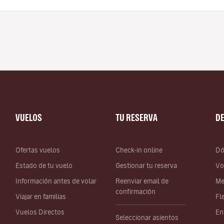
VUELOS
TU RESERVA
D
Ofertas vuelos
Check-in online
Dó
Estado de tu vuelo
Gestionar tu reserva
Vo
Información antes de volar
Reenviar email de
Me
confirmación
Viajar en familias
Fl
Vuelos Directos
En
Seleccionar asientos