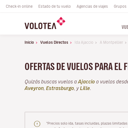
Check-in online
Estado de tu vuelo
Agencias de viajes
Grupos
VU
Inicio
Vuelos Directos
Ida Ajaccio
A Montpellier
OFERTAS DE VUELOS PARA EL 
Quizás buscas vuelos a
Ajaccio
o vuelos des
Aveyron
,
Estrasburgo
, y
Lille
.
"Precios solo ida, tasas incluidas, plazas limitad