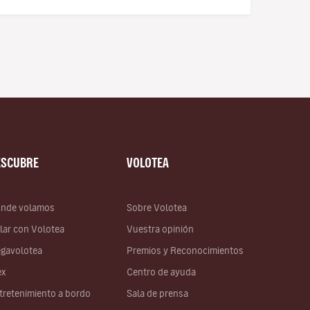
ESCUBRE
VOLOTEA
nde volamos
Sobre Volotea
lar con Volotea
Vuestra opinión
gavolotea
Premios y Reconocimientos
ex
Centro de ayuda
tretenimiento a bordo
Sala de prensa