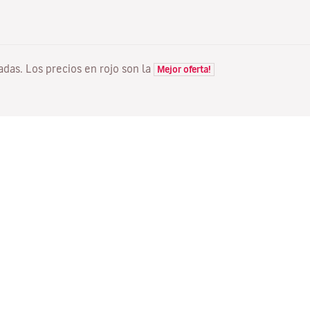
tadas. Los precios en rojo son la
Mejor oferta!
VUELOS
TU RESERVA
D
Ofertas vuelos
Check-in online
Dó
Estado de tu vuelo
Gestionar tu reserva
Vo
Información antes de volar
Reenviar email de
Me
confirmación