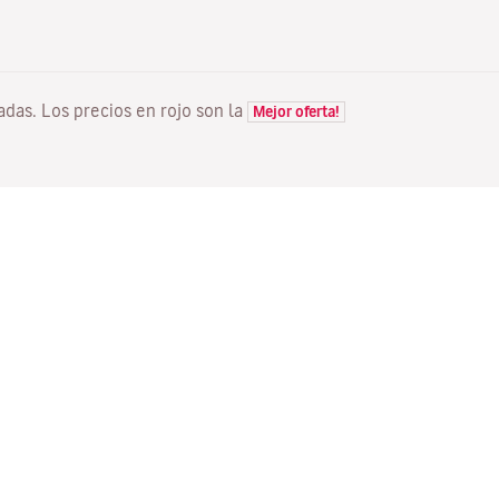
tadas. Los precios en rojo son la
Mejor oferta!
VUELOS
TU RESERVA
D
Ofertas vuelos
Check-in online
Dó
Estado de tu vuelo
Gestionar tu reserva
Vo
Información antes de volar
Reenviar email de
Me
confirmación