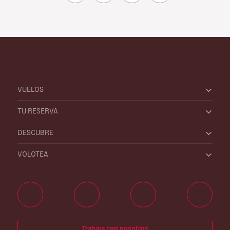
VUELOS
TU RESERVA
DESCUBRE
VOLOTEA
Trabaja con nosotros