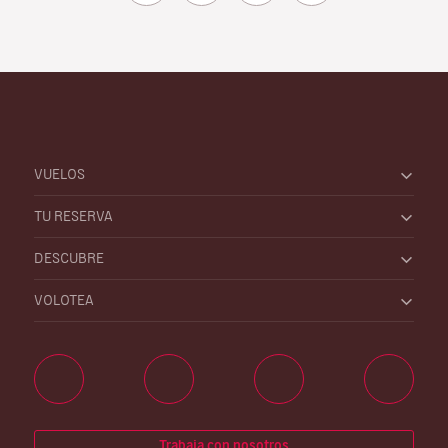
VUELOS
TU RESERVA
DESCUBRE
VOLOTEA
Trabaja con nosotros