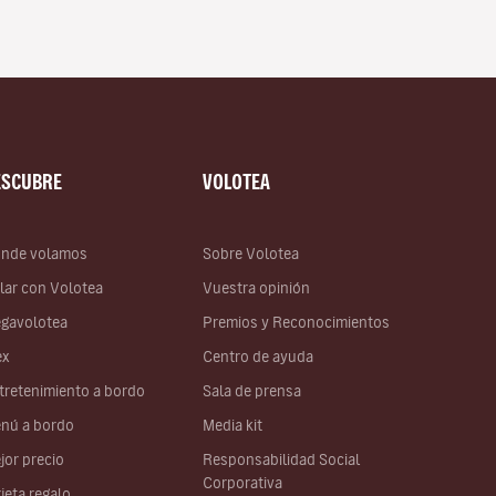
ESCUBRE
VOLOTEA
nde volamos
Sobre Volotea
lar con Volotea
Vuestra opinión
gavolotea
Premios y Reconocimientos
ex
Centro de ayuda
tretenimiento a bordo
Sala de prensa
nú a bordo
Media kit
jor precio
Responsabilidad Social
Corporativa
rjeta regalo