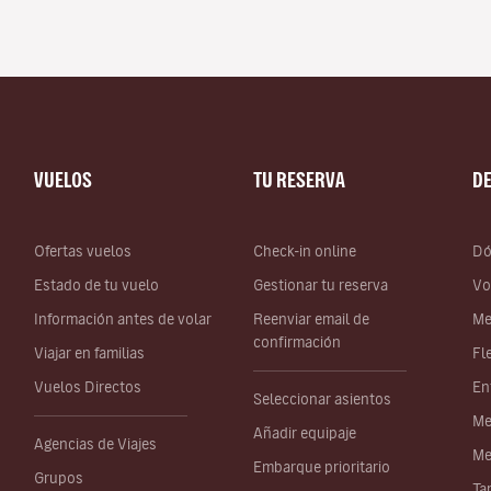
VUELOS
TU RESERVA
D
Ofertas vuelos
Check-in online
Dó
Estado de tu vuelo
Gestionar tu reserva
Vo
Información antes de volar
Reenviar email de
Me
confirmación
Viajar en familias
Fl
Vuelos Directos
En
Seleccionar asientos
Me
Añadir equipaje
Agencias de Viajes
Me
Embarque prioritario
Grupos
Ta