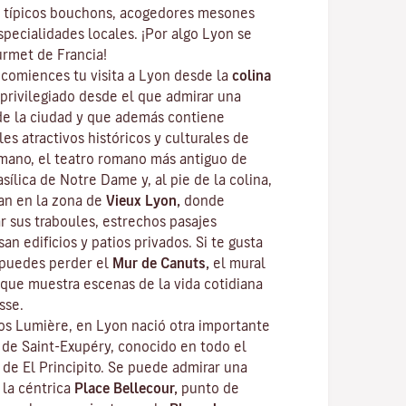
 típicos
bouchons
, acogedores mesones
specialidades locales. ¡Por algo Lyon se
urmet
de Francia!
omiences tu visita a Lyon desde la
colina
privilegiado desde el que admirar una
de la ciudad y que además contiene
les atractivos históricos y culturales de
omano, el teatro romano más antiguo de
sílica de Notre Dame y, al pie de la colina,
ean en la zona de
Vieux Lyon,
donde
ar sus
traboules
, estrechos pasajes
an edificios y patios privados. Si te gusta
e puedes perder el
Mur de Canuts,
el mural
que muestra escenas de la vida cotidiana
sse.
s Lumière, en Lyon nació otra importante
e de Saint-Exupéry, conocido en todo el
r de
El Principito
. Se puede admirar una
 la céntrica
Place Bellecour,
punto de