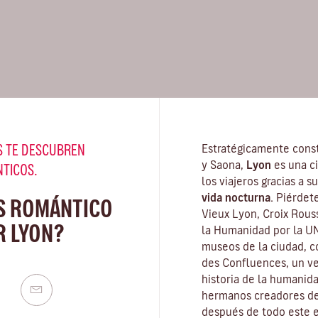
 TE DESCUBREN
Estratégicamente const
y Saona,
Lyon
es una c
NTICOS.
los viajeros gracias a 
vida nocturna.
Piérdete
S ROMÁNTICO
Vieux Lyon, Croix Rous
R LYON?
la Humanidad por la U
museos de la ciudad
, 
des Confluences, un ve
historia de la humanid
hermanos creadores del
después de todo este e