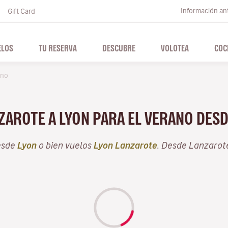
Información ant
Gift Card
ELOS
TU RESERVA
DESCUBRE
VOLOTEA
COC
ano
NZAROTE A LYON PARA EL VERANO DES
esde
Lyon
o bien vuelos
Lyon Lanzarote
. Desde Lanzarot