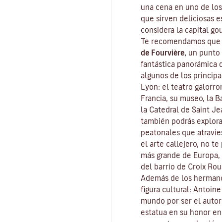
una cena en uno de los
que sirven deliciosas e
considera la capital
go
Te recomendamos que c
de Fourvière,
un punto 
fantástica panorámica 
algunos de los principa
Lyon: el teatro galorr
Francia, su museo, la Ba
la Catedral de Saint J
también podrás explor
peatonales que atravies
el arte callejero, no t
más grande de Europa, 
del barrio de Croix Rou
Además de los hermano
figura cultural: Antoin
mundo por ser el auto
estatua en su honor en