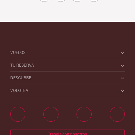
VUELOS
TU RESERVA
DESCUBRE
VOLOTEA
Trabaja con nosotros