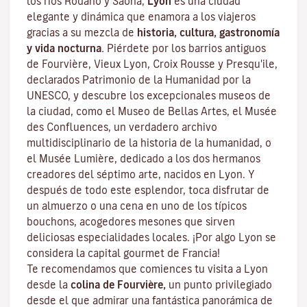
los ríos Ródano y Saona,
Lyon
es una ciudad
elegante y dinámica que enamora a los viajeros
gracias a su mezcla de
historia, cultura, gastronomía
y vida nocturna.
Piérdete por los barrios antiguos
de Fourvière, Vieux Lyon, Croix Rousse y Presqu'ile,
declarados Patrimonio de la Humanidad por la
UNESCO, y descubre los
excepcionales museos de
la ciudad
, como el Museo de Bellas Artes, el Musée
des Confluences, un verdadero archivo
multidisciplinario de la historia de la humanidad, o
el Musée Lumière, dedicado a los dos hermanos
creadores del séptimo arte, nacidos en Lyon. Y
después de todo este esplendor, toca disfrutar de
un almuerzo o una cena en uno de los típicos
bouchons
, acogedores mesones que sirven
deliciosas especialidades locales. ¡Por algo Lyon se
considera la capital
gourmet
de Francia!
Te recomendamos que comiences tu visita a Lyon
desde la
colina de Fourvière,
un punto privilegiado
desde el que admirar una fantástica panorámica de