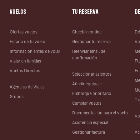
VUELOS
TU RESERVA
D
Ofertas vuelos
Check-in online
Dó
Estado de tu vuelo
Gestionar tu reserva
Vo
Información antes de volar
Reenviar email de
Me
confirmación
Viajar en familias
Fl
Vuelos Directos
En
Seleccionar asientos
Me
Añadir equipaje
Agencias de Viajes
Me
Embarque prioritario
Grupos
Ta
Cambiar vuelos
Documentación para el vuelo
Vo
Asistencia especial
Gestionar factura
Ac