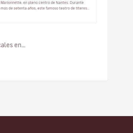
Marionnette, en pleno centro de Nantes. Durante
más de setenta años, este famoso teatro de títeres
ha ofrecido apasionantes espectáculos in…
cales en…