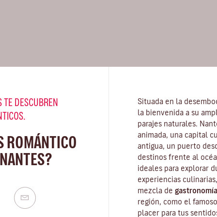
 TE DESCUBREN
Situada en la desembo
la bienvenida a su amp
NTICOS.
parajes naturales. Nan
animada, una capital c
S ROMÁNTICO
antigua, un puerto des
 NANTES?
destinos frente al océa
ideales para explorar d
experiencias culinarias,
mezcla de
gastronomía
región, como el famos
placer para tus sentido