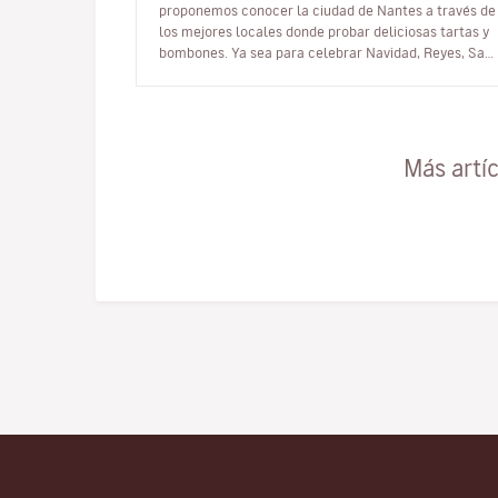
proponemos conocer la ciudad de Nantes a través de
los mejores locales donde probar deliciosas tartas y
bombones. Ya sea para celebrar Navidad, Reyes, San
Valentín o Pascua, o s…
Más artí