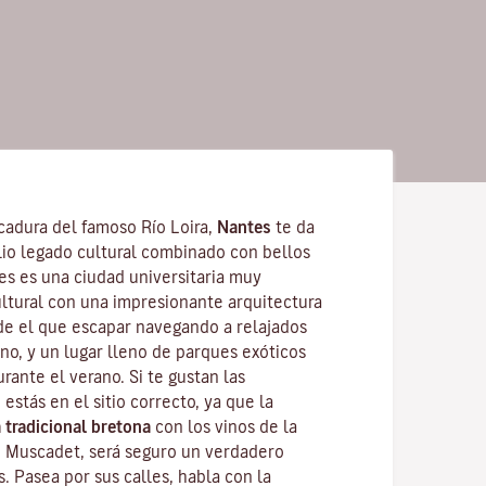
cadura del famoso
Río Loira
,
Nantes
te da
lio legado cultural combinado con bellos
tes es una
ciudad universitaria
muy
ultural con una impresionante arquitectura
de el que escapar navegando a relajados
no, y un lugar lleno de parques exóticos
urante el verano. Si te gustan las
 estás en el sitio correcto, ya que la
 tradicional bretona
con los vinos de la
o
Muscadet
, será seguro un verdadero
s. Pasea por sus calles, habla con la