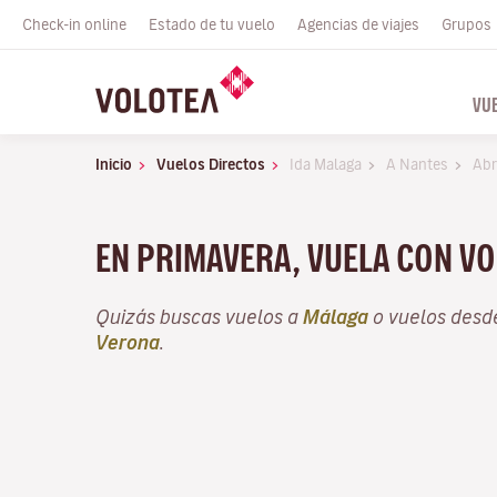
Check-in online
Estado de tu vuelo
Agencias de viajes
Grupos
VU
Inicio
Vuelos Directos
Ida Malaga
A Nantes
Abr
EN PRIMAVERA, VUELA CON VO
Quizás buscas vuelos a
Málaga
o vuelos des
Verona
.