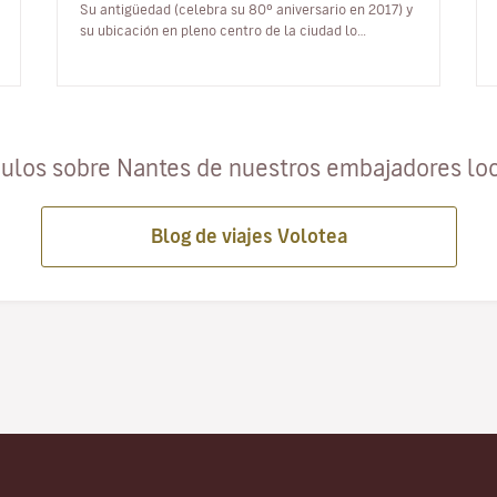
Su antigüedad (celebra su 80º aniversario en 2017) y
su ubicación en pleno centro de la ciudad lo
convierten en un lugar embl…
culos sobre Nantes de nuestros embajadores lo
Blog de viajes Volotea