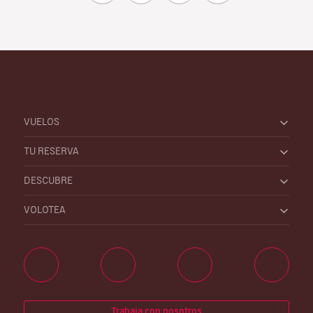
VUELOS
TU RESERVA
DESCUBRE
VOLOTEA
Trabaja con nosotros