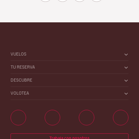
VUELOS
TU RESERVA
DESCUBRE
VOLOTEA
Trabaja con nosotros