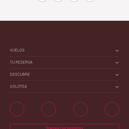
VUELOS
TU RESERVA
DESCUBRE
VOLOTEA
Trabaja con nosotros